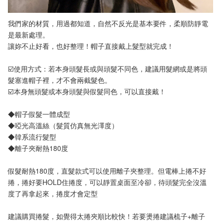
我們家的材質，用過都知道，自然不反光是基本要件，柔順防靜電
是最新處理。
讓妳不止好看，也好整理！帽子直接戴上髮型就完成！
☑️使用方式：若本身頭髮長或與頭髮不同色，建議用髮網或是將頭
髮塞進帽子裡，才不會兩截髮色。
☑️本身無頭髮或本身頭髮與假髮同色，可以直接戴！
◆帽子假髮一體成型
◆啞光高溫絲（髮質仿真無光澤度）
◆韓系流行髮型
◆離子夾耐熱180度
假髮耐熱180度，直髮款式可以使用離子夾整理。但電棒上捲不好
捲，捲好要HOLD住捲度，可以靜置桌面至冷卻，待頭髮完全沒溫
度了再拿起來，捲度才會定型
建議購買捲髮，如覺得太捲夾順比較快！若要燙捲建議梳子+離子