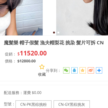
魔髮樂 帽子假髮 漁夫帽梨花 挑染 髮片可拆 CN
11520.00
$
促銷：
價格：
$
12800.00
分享到：
收藏
配送服務：
運費 $0.00
型號：
CN-PK黑棕挑粉
CN-GY黑棕挑灰