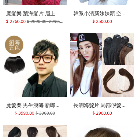
魔髮樂 瀏海髮片 眉上齊瀏海 妹妹頭假髮 AW A
韓系小清新妹妹頭 空氣瀏海 前額假髮片 劉海造型 1036B 魔髮樂
$
2760.00
$
2090.00~2990.00
$
2500.00
魔髮樂 男生瀏海 新郎造型 髮片接髮 韓系劉海 增髮 T
長瀏海髮片 局部假髮片 中分瀏海 快速接髮 AH 四色 魔髮樂Mofalove
$
3590.00
$
3900.00
$
2900.00