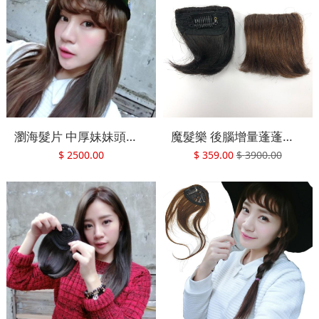
瀏海髮片 中厚妹妹頭瀏海 前額假髮片 劉海造型 魔髮樂 AB
魔髮樂 後腦增量蓬蓬髮 髮根墊高 70%真髮 後腦增量 增澎 GK 四色選擇
$
2500.00
$
359.00
$
3900.00