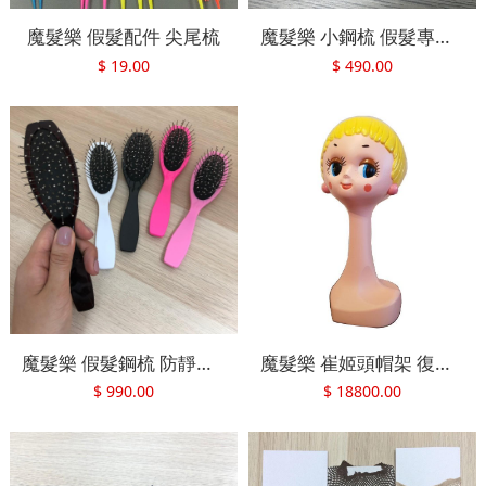
魔髮樂 假髮配件 尖尾梳
魔髮樂 小鋼梳 假髮專用梳子 防靜電 好梳理 方便攜帶
$
19.00
$
490.00
魔髮樂 假髮鋼梳 防靜電鋼梳 氣囊梳子
魔髮樂 崔姬頭帽架 復刻娃娃頭 假髮髮架 Tiggy head 情人節
$
990.00
$
18800.00