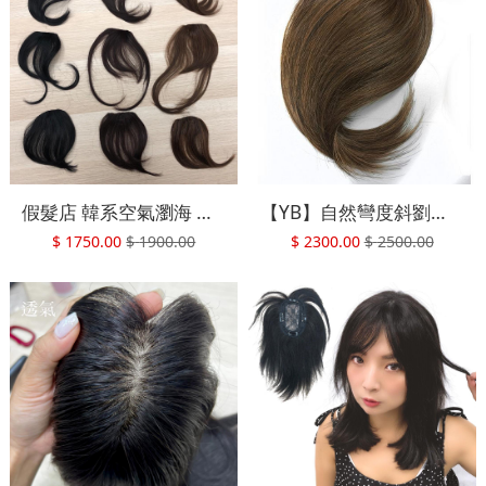
假髮店 韓系空氣瀏海 假髮髮片假瀏海髮片 L004 魔髮樂
【YB】自然彎度斜劉海 快速接髮 自然假髮 復古斜瀏海 魔髮樂Mofalove
$
1750.00
$
1900.00
$
2300.00
$
2500.00