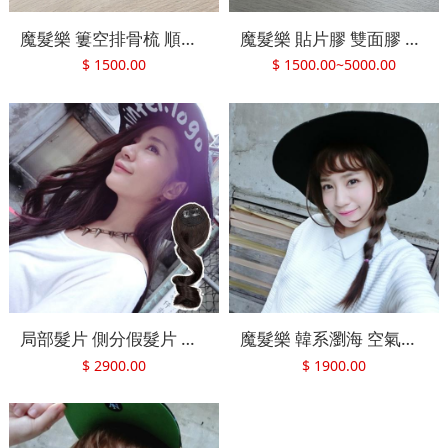
魔髮樂 簍空排骨梳 順髮梳 梳子
魔髮樂 貼片膠 雙面膠 無痕接髮 貼片專用膠 寬2CM
$
1500.00
$
1500.00~5000.00
局部髮片 側分假髮片 浪漫長瀏海 快速接髮 WZ 魔髮樂Mofalove
魔髮樂 韓系瀏海 空氣瀏海 前額假髮片 劉海髮片 B011
$
2900.00
$
1900.00