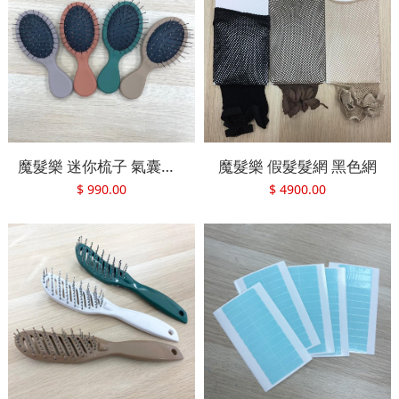
魔髮樂 迷你梳子 氣囊梳 方便攜帶
魔髮樂 假髮髮網 黑色網
$
990.00
$
4900.00