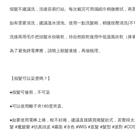
假髮不建議洗，洗後容易打結。每次戴完可用濕紙巾稍微擦拭，再置
如有需要清洗，建議溫水浸泡。使用一點洗髮精，稍微按壓清洗(不可
洗後再用毛巾把頭髮水份吸乾，待自然晾乾後用中低溫風吹乾（捧著
為了避免靜電摩擦，請噴上順髮液後，再做梳理。

【假髮可以染燙嗎？】

●假髮可修剪，不可染

●可以使用離子夾180度夾直。

●如要使用電棒上捲，較不好捲，建議直接購買捲髮款式，若覺得太捲
髮 #魔髮樂 #仿真頭皮 #霧面 #冷色 #WIG #直髮 #髮型 #派對 #COS