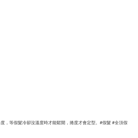
捲度，等假髮冷卻沒溫度時才能鬆開，捲度才會定型。#假髮 #全頂假