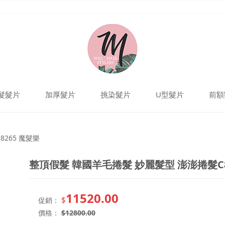
髮髮片
加厚髮片
挑染髮片
U型髮片
前額
 妙麗髮型 澎澎捲髮C82
265 魔髮樂
整頂假髮 韓國羊毛捲髮 妙麗髮型 澎澎捲髮C8
11520.00
$
促銷：
價格：
$
12800.00