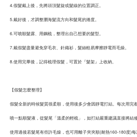
4.假髮戴上後，先將頭頂髮旋或髮線的位置調正。

5.戴好後，才調整瀏海髮流方向和髮尾的捲度。

6.可噴順髮露、用鋼梳，整理出自己想要的髮型。

7.戴假髮盡量避免穿毛衣、針織衫，髮絲較易摩擦靜電而毛燥。

8.使用完畢後，記得梳理假髮，可置於『髮架』上收納。

【假髮怎麼整理】

假髮全新的時候髮質很柔順，使用後多少會因靜電打結。每次用完都
噴一點順髮液，從髮尾「溫柔的輕梳」，如打結嚴重建議直接將結修
使用過後若髮尾有些許毛燥，也可用離子夾夾順(耐熱160-180度)