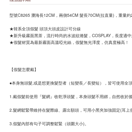
型號C8265 瀏海長12CM，兩側54CM 髮長70CM(拉直量)，重量約2
★韓系全頂假髮 頭頂大頭皮設計可分線 

★新升級霧面黑茶，流行時尚的水波紋捲髮，COSPLAY，長度適中
★假髮材質為最新霧面高溫啞光絲，假髮無光澤度，仿真度極高！

【假髮怎麼戴】

●本身無頭髮,或是想更換髮型者（短變長／長變短），皆可使用全頂
1.戴假髮前使用『髮網』收乾淨頭髮，本身頭髮不用綁，自然收於後
2.髮網鬆緊帶維持在髮際線、露出額頭，可用小黑夾加強固定(耳上側
3.假髮內部有勾子可調整鬆緊（頭圍大小)。
