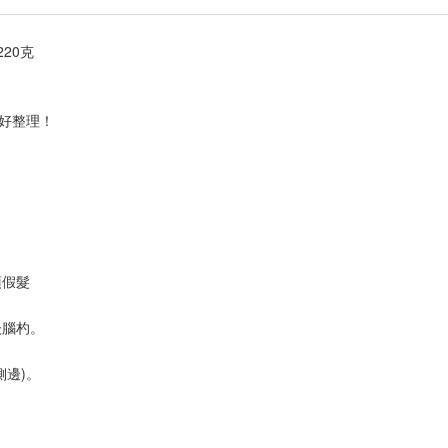
20克

好整理！

假髮

腦杓。

邊)。
