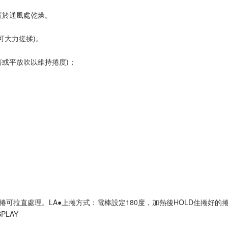
於通風處乾燥。

大力搓揉)。

或平放吹以維持捲度)；

可拉直處理。LA●上捲方式：電棒設定180度，加熱後HOLD住捲好的
PLAY