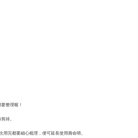
要整理喔！

剪掉。

每次用完都要細心梳理，便可延長使用壽命唷。
