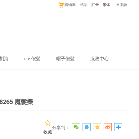
購物車
登錄
註冊
繁体
|
日本語
劉海
cos假髮
帽子假髮
服務中心
65 魔髮樂
265 魔髮樂
分享到：
收藏