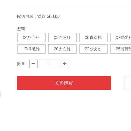
配送服務：
運費 $60.00
型號：
04甜心粉
05性感紅
06青春桃
07戀愛
17橄欖綠
20大樹綠
22少女粉
25薄荷
數量：
立即購買