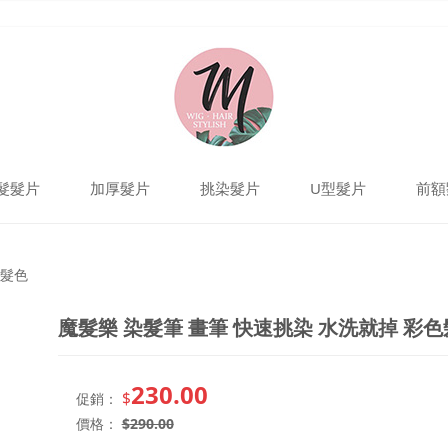
髮髮片
加厚髮片
挑染髮片
U型髮片
前額
快速挑染 水洗就掉 彩色髮
色髮色
魔髮樂 染髮筆 畫筆 快速挑染 水洗就掉 彩
230.00
$
促銷：
價格：
$
290.00