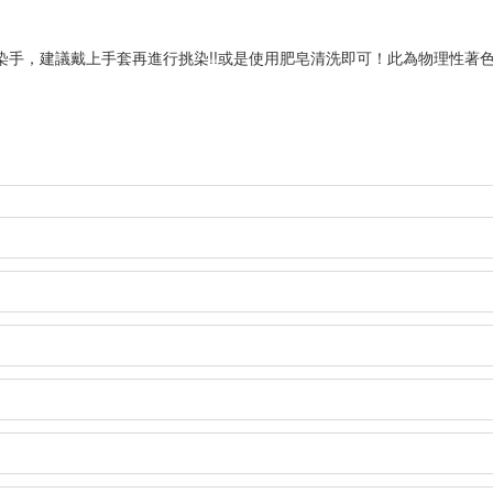
手，建議戴上手套再進行挑染!!或是使用肥皂清洗即可！此為物理性著色，