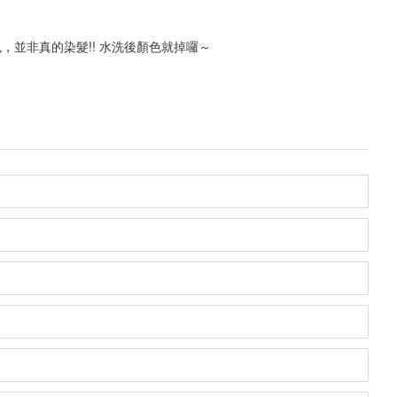
並非真的染髮!! 水洗後顏色就掉囉～
