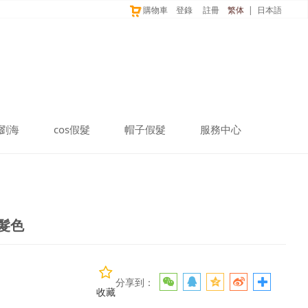
購物車
登錄
註冊
繁体
|
日本語
劉海
cos假髮
帽子假髮
服務中心
色
色髮色
分享到：
收藏