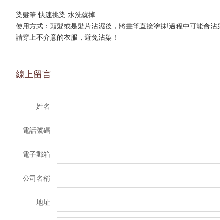
染髮筆 快速挑染 水洗就掉

使用方式：頭髮或是髮片沾濕後，將畫筆直接塗抹!過程中可能會沾染
請穿上不介意的衣服，避免沾染！
線上留言
姓名
電話號碼
電子郵箱
公司名稱
地址