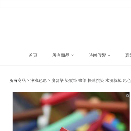
首頁
所有商品
時尚假髮
真
魔髮樂 染髮筆 畫筆 
所有商品
>
潮流色彩
>
魔髮樂 染髮筆 畫筆 快速挑染 水洗就掉 彩