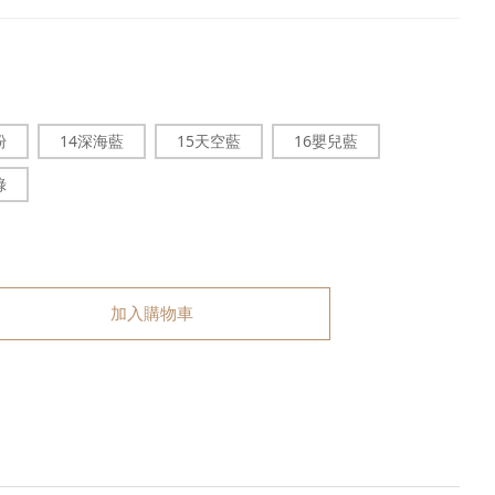
粉
14深海藍
15天空藍
16嬰兒藍
綠
加入購物車